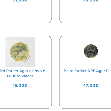
71.00€
79.00€
ird Parker Agar c/ ovo e
Baird Parker RPF Agar Pl
telurito Placas
15.00€
47.00€