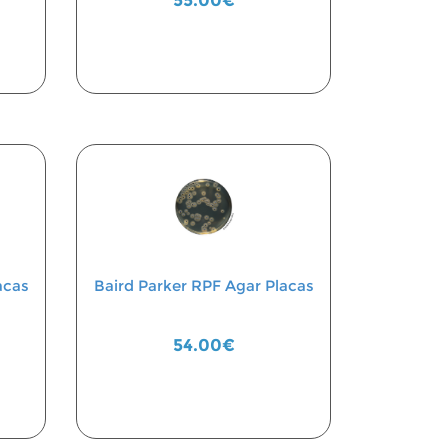
55.00€
acas
Baird Parker RPF Agar Placas
54.00€