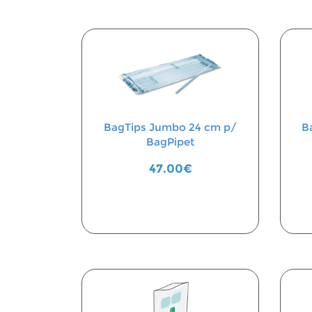
BagTips Jumbo 24 cm p/
B
BagPipet
47.00€