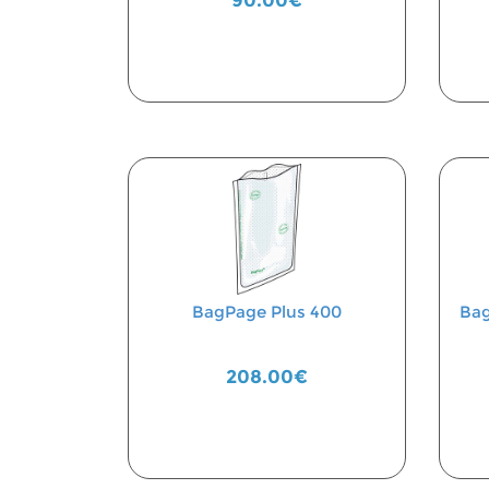
90.00€
BagPage Plus 400
Bag
208.00€