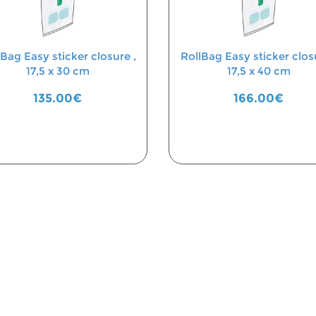
lBag Easy sticker closure ,
RollBag Easy sticker closu
17,5 x 30 cm
17,5 x 40 cm
135.00€
166.00€