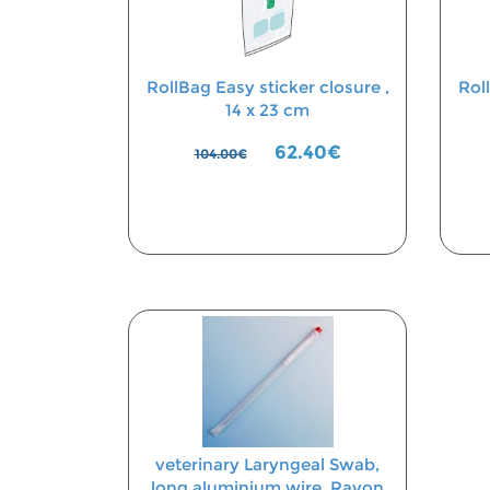
RollBag Easy sticker closure ,
Rol
14 x 23 cm
62.40€
104.00€
veterinary Laryngeal Swab,
long aluminium wire, Rayon