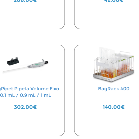
208.00€
42.00€
Pipet Pipeta Volume Fixo
BagRack 400
0.1 mL / 0.9 mL / 1 mL
302.00€
140.00€