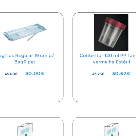
agTips Regular 19 cm p/
Contentor 120 ml PP Ta
BagPipet
vermelha Estéril
30.00€
30.62€
45.00€
43.75€