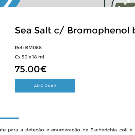
Sea Salt c/ Bromophenol b
Ref: BM088
Cx 50 x 18 ml
75.00€
ADICIONAR
uente para a deteção e enumeração de Escherichia coli 