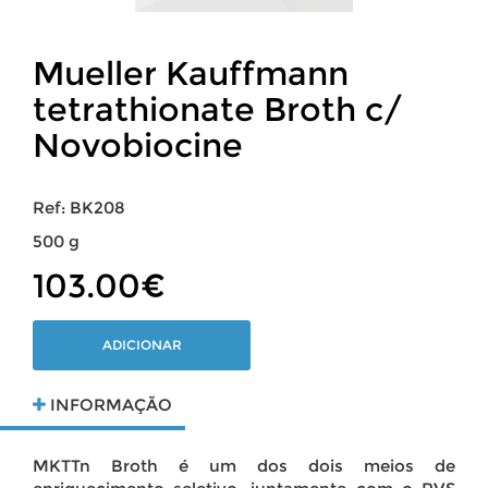
Mueller Kauffmann
tetrathionate Broth c/
Novobiocine
Ref: BK208
500 g
103.00€
ADICIONAR
INFORMAÇÃO
MKTTn Broth é um dos dois meios de