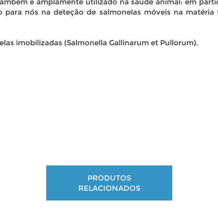
Também é amplamente utilizado na saúde animal: em parti
para nós na deteção de salmonelas móveis na matéria f
as imobilizadas (Salmonella Gallinarum et Pullorum).
PRODUTOS
RELACIONADOS