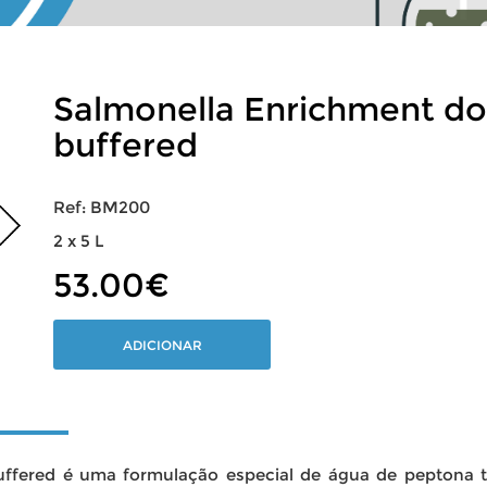
Salmonella Enrichment do
buffered
Ref: BM200
2 x 5 L
53.00€
ADICIONAR
uffered
é uma formulação especial de água de peptona 