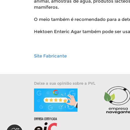
animal, amostras de água, produtos lácteos
mamíferos.
O meio também é recomendado para a deteçã
Hektoen Enteric Agar também pode ser us
Site Fabricante
Deixe a sua opinião sobre a PVL